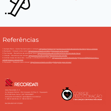
Referências
1. Sempre Bem – Correr faz bem para o coração
https://semprebem.paguemenos.com.br/videos/correr-faz-bem-para-o-coracao
2. Runtastic – Coração ama correr:
https://www.runtastic.com/blog/pt/coracao-ama-correr/
3. Tua Saúde – Benefícios da atividade física:
https://www.tuasaude.com/beneficios-da-atividade-fisica/
4. Vittude – Benefícios da corrida:
https://www.vittude.com/blog/beneficios-da-corrida/
5. Corrida nossa do dia-a-dia – Corrida o antidepressivos natural:
https://corridanossadodiaadia.blogspot.com/2016/04/corrida-o-
antidepressivo-natural.html
6. Runtastic – Desporto para relaxar:
https://www.runtastic.com/blog/pt/esporte-para-relaxar/
Jaba Recordati, S. A.
Av. Jacques Delors – Ed. Inovação 1.2, Piso 0 – Taguspark
2740-122 Porto Salvo | NIF: 500492867
www.jaba-recordati.pt
|
geral@jaba-recordati.pt
T. +351 21 432 95 00 / F. +351 21 915 19 3
Ref.:234.2021 MP 07/2021