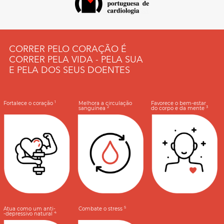
CORRER PELO CORAÇÃO É
CORRER PELA VIDA - PELA SUA
E PELA DOS SEUS DOENTES
1
Fortalece o coração
Melhora a circulação
Favorece o bem-estar
2
3
sanguínea
do corpo e da mente
5
Atua como um anti-
Combate o stress
4
-depressivo natural